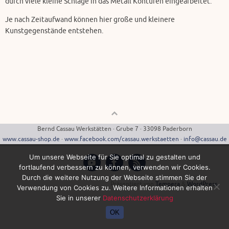
durch viele kleine Schläge in das Metall Konturen eingearbeitet.
Je nach Zeitaufwand können hier große und kleinere
Kunstgegenstände entstehen.
Bernd Cassau Werkstätten · Grube 7 · 33098 Paderborn
www.cassau-shop.de
·
www.facebook.com/cassau.werkstaetten
·
info@cassau.de
Um unsere Webseite für Sie optimal zu gestalten und
fortlaufend verbessern zu können, verwenden wir Cookies.
Durch die weitere Nutzung der Webseite stimmen Sie der
Präsentiert von
Tempera
&
WordPress.
Verwendung von Cookies zu. Weitere Informationen erhalten
Sie in unserer
Datenschutzerklärung
OK