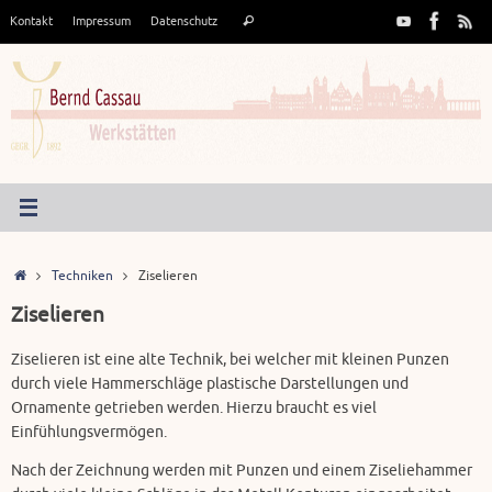
Zum
Suche
Kontakt
Impressum
Datenschutz
Suchen
Inhalt
nach:
springen
Start
Techniken
Ziselieren
Ziselieren
Ziselieren ist eine alte Technik, bei welcher mit kleinen Punzen
durch viele Hammerschläge plastische Darstellungen und
Ornamente getrieben werden. Hierzu braucht es viel
Einfühlungsvermögen.
Nach der Zeichnung werden mit Punzen und einem Ziseliehammer